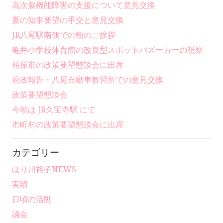
高次脳機能障害の支援について意見交換
夏の知事要望の手交と意見交換
JR八尾駅南側での朝のご挨拶
亀井小学校体育館の改良型スポットバズーカーの視察
柏原市の政策要望懇談会に出席
府政報告・八尾自動車教習所での意見交換
政策要望懇談会
今朝は JR久宝寺駅 にて
市町村の政策要望懇談会に出席
カテゴリー
ほり川裕子NEWS
実績
日頃の活動
議会