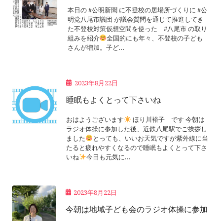
本日の #公明新聞 に不登校の居場所づくりに #公
明党八尾市議団 が議会質問を通じて推進してき
た不登校対策仮想空間を使った #八尾市 の取り
組みを紹介
全国的にも年々、不登校の子ども
さんが増加。子ど…
2023年8月22日
睡眠もよくとって下さいね
おはようございます
ほり川裕子 です 今朝は
ラジオ体操に参加した後、近鉄八尾駅でご挨拶し
ました
とっても、いいお天気ですが紫外線に当
たると疲れやすくなるので睡眠もよくとって下さ
いね
今日も元気に…
2023年8月22日
今朝は地域子ども会のラジオ体操に参加