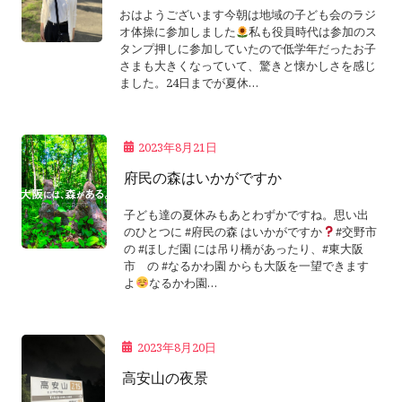
おはようございます今朝は地域の子ども会のラジ
オ体操に参加しました
私も役員時代は参加のス
タンプ押しに参加していたので低学年だったお子
さまも大きくなっていて、驚きと懐かしさを感じ
ました。24日までが夏休…
2023年8月21日
府民の森はいかがですか
子ども達の夏休みもあとわずかですね。思い出
のひとつに #府民の森 はいかがですか
#交野市
の #ほしだ園 には吊り橋があったり、#東大阪
市 の #なるかわ園 からも大阪を一望できます
よ
なるかわ園…
2023年8月20日
高安山の夜景