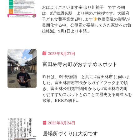
おはようございます☀ ほり川裕子 です 今朝
は #近鉄恩智駅 より朝のご挨拶です。大阪府
子ども食費事業第2弾します
物価高騰の影響が
長期化する中、公明党が要望してきた家計への負
担軽減。9月1日より申請…
2023年8月27日
富田林寺内町がおすすめスポット
昨日は、#中野府議 と共に #富田林市 に伺いま
した。富田林吉村市長からガイドブックまで頂
き、富田林公明党市議団 からも #富田林寺内町
がおすすめスポットとのことで歴史ある町並みを
散策。NHKの朝ド…
2023年8月24日
居場所づくりは大切です