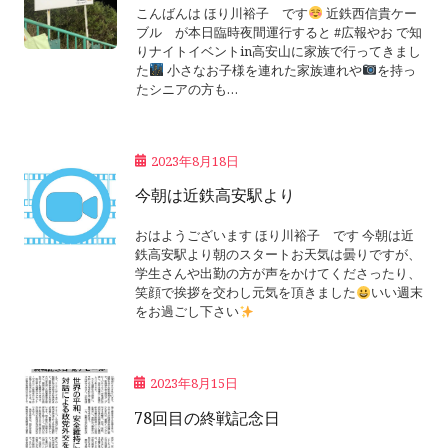
こんばんは ほり川裕子 です
近鉄西信貴ケー
ブル が本日臨時夜間運行すると #広報やお で知
りナイトイベントin高安山に家族で行ってきまし
た
小さなお子様を連れた家族連れや
を持っ
たシニアの方も…
2023年8月18日
今朝は近鉄高安駅より
おはようございます ほり川裕子 です 今朝は近
鉄高安駅より朝のスタートお天気は曇りですが、
学生さんや出勤の方が声をかけてくださったり、
笑顔で挨拶を交わし元気を頂きました
いい週末
をお過ごし下さい
2023年8月15日
78回目の終戦記念日