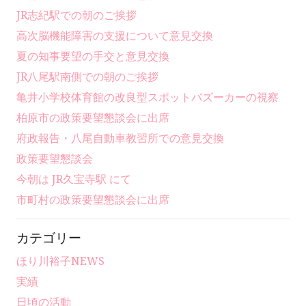
JR志紀駅での朝のご挨拶
高次脳機能障害の支援について意見交換
夏の知事要望の手交と意見交換
JR八尾駅南側での朝のご挨拶
亀井小学校体育館の改良型スポットバズーカーの視察
柏原市の政策要望懇談会に出席
府政報告・八尾自動車教習所での意見交換
政策要望懇談会
今朝は JR久宝寺駅 にて
市町村の政策要望懇談会に出席
カテゴリー
ほり川裕子NEWS
実績
日頃の活動