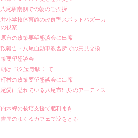
JR八尾駅南側での朝のご挨拶
亀井小学校体育館の改良型スポットバズーカ
ーの視察
柏原市の政策要望懇談会に出席
府政報告・八尾自動車教習所での意見交換
政策要望懇談会
朝は JR久宝寺駅 にて
市町村の政策要望懇談会に出席
八尾愛に溢れている八尾市出身のアーティス
ト
河内木綿の栽培支援で肥料まき
茶吉庵のゆくるカフェで涼をとる