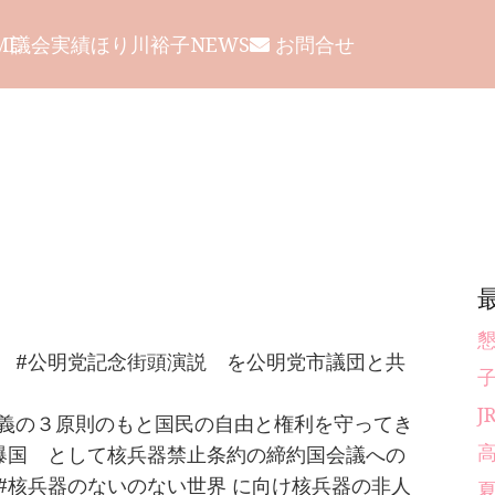
議会
実績
ほり川裕子NEWS
お問合せ
ME
 #公明党記念街頭演説 を公明党市議団と共
義の３原則のもと国民の自由と権利を守ってき
爆国 として核兵器禁止条約の締約国会議への
#核兵器のないのない世界 に向け核兵器の非人