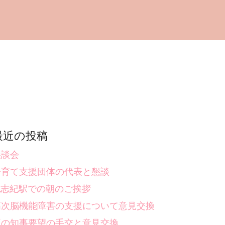
最近の投稿
懇談会
子育て支援団体の代表と懇談
JR志紀駅での朝のご挨拶
高次脳機能障害の支援について意見交換
夏の知事要望の手交と意見交換