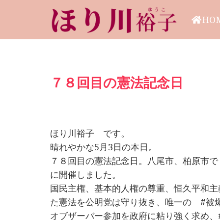
HO
７８回目の憲法記念日
ほり川裕子 です。
晴れやかな5月3日の本日。
７８回目の憲法記念日。八尾市、柏原市で
に開催しました。
国民主権、基本的人権の尊重、恒久平和主
た憲法を公明党は守り抜き、唯一の #被
オブザーバー参加を政府に粘り強く求め、