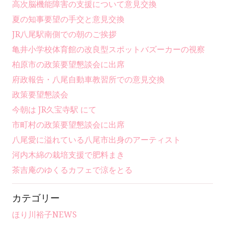
高次脳機能障害の支援について意見交換
夏の知事要望の手交と意見交換
JR八尾駅南側での朝のご挨拶
亀井小学校体育館の改良型スポットバズーカーの視察
柏原市の政策要望懇談会に出席
府政報告・八尾自動車教習所での意見交換
政策要望懇談会
今朝は JR久宝寺駅 にて
市町村の政策要望懇談会に出席
八尾愛に溢れている八尾市出身のアーティスト
河内木綿の栽培支援で肥料まき
茶吉庵のゆくるカフェで涼をとる
カテゴリー
ほり川裕子NEWS