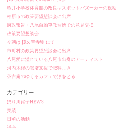
亀井小学校体育館の改良型スポットバズーカーの視察
柏原市の政策要望懇談会に出席
府政報告・八尾自動車教習所での意見交換
政策要望懇談会
今朝は JR久宝寺駅 にて
市町村の政策要望懇談会に出席
八尾愛に溢れている八尾市出身のアーティスト
河内木綿の栽培支援で肥料まき
茶吉庵のゆくるカフェで涼をとる
カテゴリー
ほり川裕子NEWS
実績
日頃の活動
議会