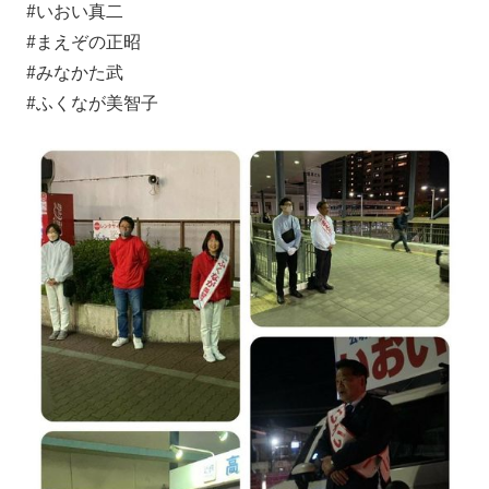
#いおい真二
#まえぞの正昭
#みなかた武
#ふくなが美智子