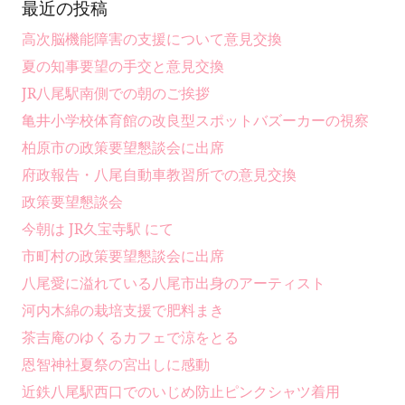
最近の投稿
高次脳機能障害の支援について意見交換
夏の知事要望の手交と意見交換
JR八尾駅南側での朝のご挨拶
亀井小学校体育館の改良型スポットバズーカーの視察
柏原市の政策要望懇談会に出席
府政報告・八尾自動車教習所での意見交換
政策要望懇談会
今朝は JR久宝寺駅 にて
市町村の政策要望懇談会に出席
八尾愛に溢れている八尾市出身のアーティスト
河内木綿の栽培支援で肥料まき
茶吉庵のゆくるカフェで涼をとる
恩智神社夏祭の宮出しに感動
近鉄八尾駅西口でのいじめ防止ピンクシャツ着用