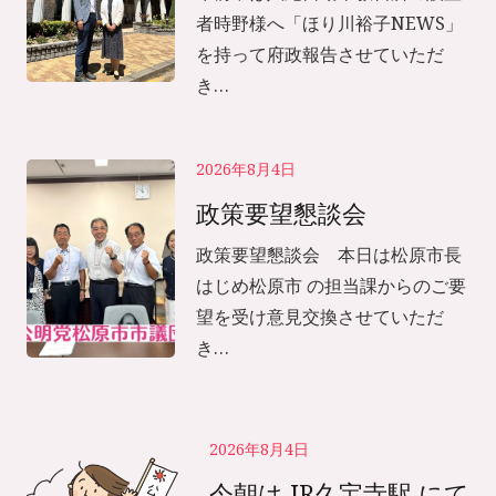
者時野様へ「ほり川裕子NEWS」
を持って府政報告させていただ
き…
2026年8月4日
政策要望懇談会
政策要望懇談会 本日は松原市長
はじめ松原市 の担当課からのご要
望を受け意見交換させていただ
き…
2026年8月4日
今朝は JR久宝寺駅 にて