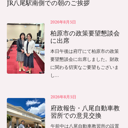
JR八尾駅南側での朝のご挨拶
2026年8月5日
柏原市の政策要望懇談会
に出席
本日午後は府庁にて柏原市の政策
要望懇談会に出席しました。財政
に関わる切実なご要望もございま
し…
2026年8月5日
府政報告・八尾自動車教
習所での意見交換
午前中は八尾自動車教習所の設置