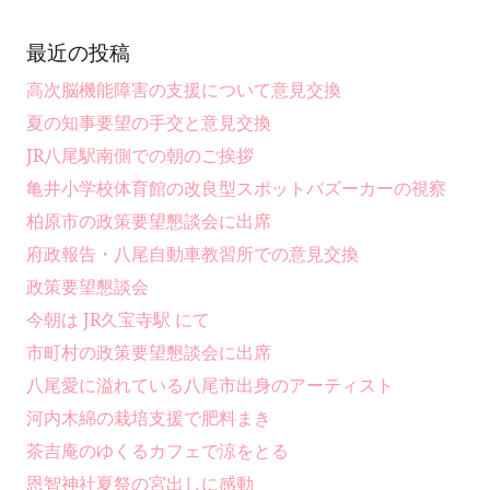
最近の投稿
高次脳機能障害の支援について意見交換
夏の知事要望の手交と意見交換
JR八尾駅南側での朝のご挨拶
亀井小学校体育館の改良型スポットバズーカーの視察
柏原市の政策要望懇談会に出席
府政報告・八尾自動車教習所での意見交換
政策要望懇談会
今朝は JR久宝寺駅 にて
市町村の政策要望懇談会に出席
八尾愛に溢れている八尾市出身のアーティスト
河内木綿の栽培支援で肥料まき
茶吉庵のゆくるカフェで涼をとる
恩智神社夏祭の宮出しに感動