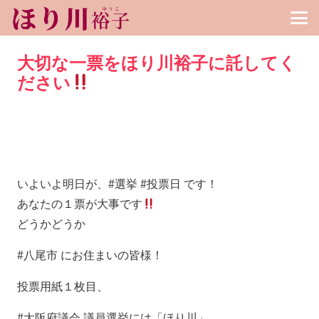
大切な一票をほり川裕子に託してく
ださい
いよいよ明日が、#選挙 #投票日 です！
あなたの１票が大事です
どうかどうか
#八尾市 にお住まいの皆様！
投票用紙１枚目、
#大阪府議会 議員選挙には「ほり川」