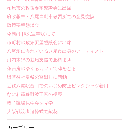
柏原市の政策要望懇談会に出席
府政報告・八尾自動車教習所での意見交換
政策要望懇談会
今朝は JR久宝寺駅 にて
市町村の政策要望懇談会に出席
八尾愛に溢れている八尾市出身のアーティスト
河内木綿の栽培支援で肥料まき
茶吉庵のゆくるカフェで涼をとる
恩智神社夏祭の宮出しに感動
近鉄八尾駅西口でのいじめ防止ピンクシャツ着用
なにわ筋線難波工区の視察
親子議場見学会を見学
大阪戦没者追悼式で献花
カテゴリー