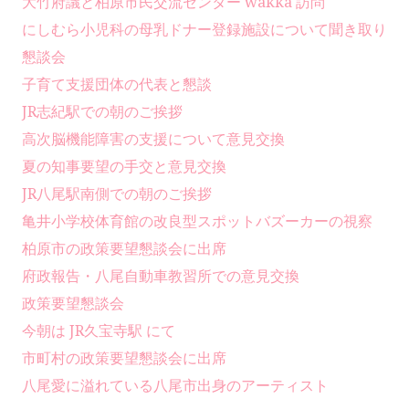
大竹府議と柏原市民交流センター wakka 訪問
にしむら小児科の母乳ドナー登録施設について聞き取り
懇談会
子育て支援団体の代表と懇談
JR志紀駅での朝のご挨拶
高次脳機能障害の支援について意見交換
夏の知事要望の手交と意見交換
JR八尾駅南側での朝のご挨拶
亀井小学校体育館の改良型スポットバズーカーの視察
柏原市の政策要望懇談会に出席
府政報告・八尾自動車教習所での意見交換
政策要望懇談会
今朝は JR久宝寺駅 にて
市町村の政策要望懇談会に出席
八尾愛に溢れている八尾市出身のアーティスト