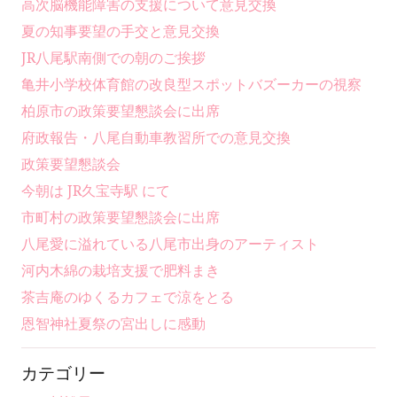
高次脳機能障害の支援について意見交換
夏の知事要望の手交と意見交換
JR八尾駅南側での朝のご挨拶
亀井小学校体育館の改良型スポットバズーカーの視察
柏原市の政策要望懇談会に出席
府政報告・八尾自動車教習所での意見交換
政策要望懇談会
今朝は JR久宝寺駅 にて
市町村の政策要望懇談会に出席
八尾愛に溢れている八尾市出身のアーティスト
河内木綿の栽培支援で肥料まき
茶吉庵のゆくるカフェで涼をとる
恩智神社夏祭の宮出しに感動
カテゴリー