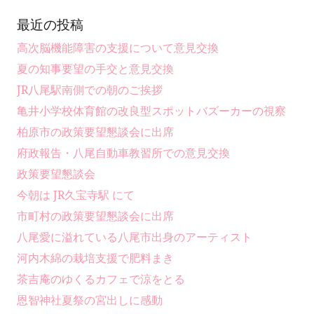
最近の投稿
高次脳機能障害の支援について意見交換
夏の知事要望の手交と意見交換
JR八尾駅南側での朝のご挨拶
亀井小学校体育館の改良型スポットバズーカーの視察
柏原市の政策要望懇談会に出席
府政報告・八尾自動車教習所での意見交換
政策要望懇談会
今朝は JR久宝寺駅 にて
市町村の政策要望懇談会に出席
八尾愛に溢れている八尾市出身のアーティスト
河内木綿の栽培支援で肥料まき
茶吉庵のゆくるカフェで涼をとる
恩智神社夏祭の宮出しに感動