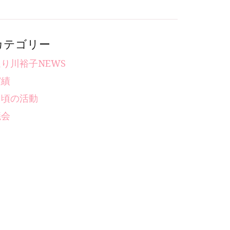
カテゴリー
り川裕子NEWS
実績
日頃の活動
議会