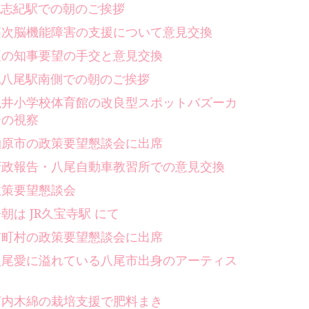
JR志紀駅での朝のご挨拶
高次脳機能障害の支援について意見交換
夏の知事要望の手交と意見交換
JR八尾駅南側での朝のご挨拶
亀井小学校体育館の改良型スポットバズーカ
ーの視察
柏原市の政策要望懇談会に出席
府政報告・八尾自動車教習所での意見交換
政策要望懇談会
朝は JR久宝寺駅 にて
市町村の政策要望懇談会に出席
八尾愛に溢れている八尾市出身のアーティス
ト
河内木綿の栽培支援で肥料まき