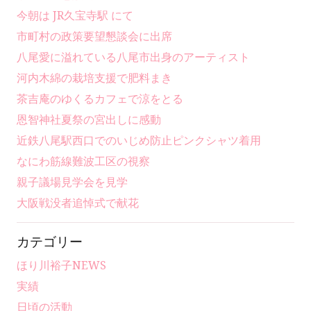
今朝は JR久宝寺駅 にて
市町村の政策要望懇談会に出席
八尾愛に溢れている八尾市出身のアーティスト
河内木綿の栽培支援で肥料まき
茶吉庵のゆくるカフェで涼をとる
恩智神社夏祭の宮出しに感動
近鉄八尾駅西口でのいじめ防止ピンクシャツ着用
なにわ筋線難波工区の視察
親子議場見学会を見学
大阪戦没者追悼式で献花
カテゴリー
ほり川裕子NEWS
実績
日頃の活動