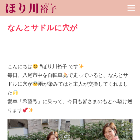
なんとサドルに穴が
こんにちは
#ほり川裕子 です
毎日、八尾市中を自転車
で走っていると、なんとサ
ドルに穴が
雨が染みてはと主人が交換してくれまし
た
愛車「希望号」に乗って、今日も皆さまのもとへ駆け巡
ります