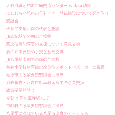
大竹府議と柏原市民交流センター wakka 訪問
にしむら小児科の母乳ドナー登録施設について聞き取り
懇談会
子育て支援団体の代表と懇談
JR志紀駅での朝のご挨拶
高次脳機能障害の支援について意見交換
夏の知事要望の手交と意見交換
JR八尾駅南側での朝のご挨拶
亀井小学校体育館の改良型スポットバズーカーの視察
柏原市の政策要望懇談会に出席
府政報告・八尾自動車教習所での意見交換
政策要望懇談会
今朝は JR久宝寺駅 にて
市町村の政策要望懇談会に出席
八尾愛に溢れている八尾市出身のアーティスト