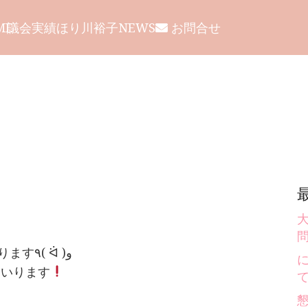
議会
実績
ほり川裕子NEWS
お問合せ
ME
大
シトシト雨にも負けず、元気いっぱい頑張ります٩( ᐛ )و
まいります