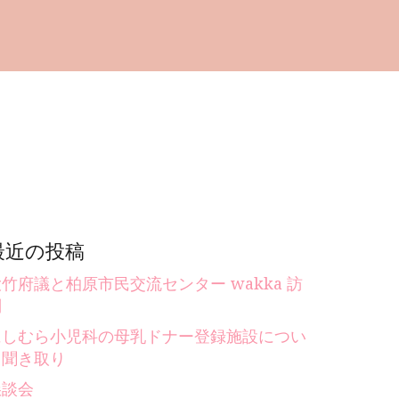
最近の投稿
竹府議と柏原市民交流センター wakka 訪
問
にしむら小児科の母乳ドナー登録施設につい
て聞き取り
懇談会