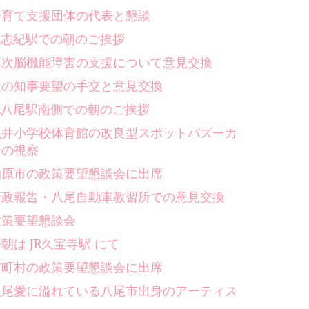
子育て支援団体の代表と懇談
JR志紀駅での朝のご挨拶
高次脳機能障害の支援について意見交換
夏の知事要望の手交と意見交換
JR八尾駅南側での朝のご挨拶
亀井小学校体育館の改良型スポットバズーカ
ーの視察
柏原市の政策要望懇談会に出席
府政報告・八尾自動車教習所での意見交換
政策要望懇談会
朝は JR久宝寺駅 にて
市町村の政策要望懇談会に出席
八尾愛に溢れている八尾市出身のアーティス
ト