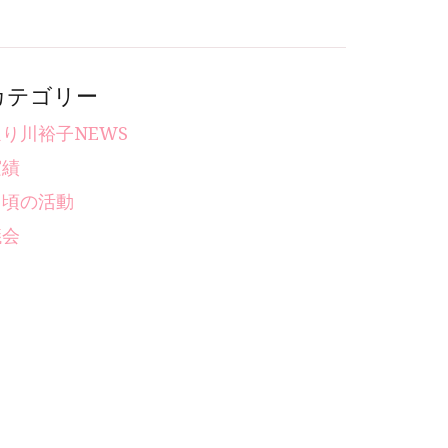
カテゴリー
り川裕子NEWS
実績
日頃の活動
議会