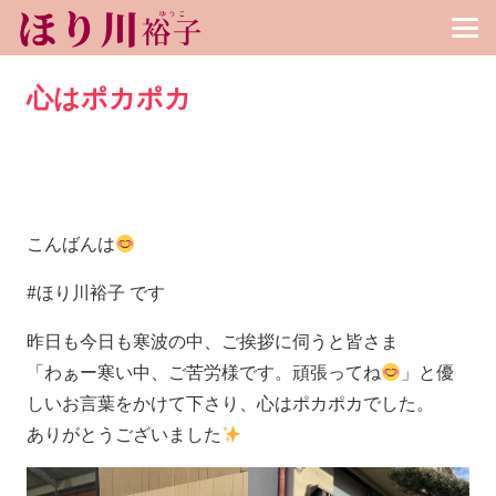
心はポカポカ
こんばんは
#ほり川裕子 です
昨日も今日も寒波の中、ご挨拶に伺うと皆さま
「わぁー寒い中、ご苦労様です。頑張ってね
」と優
しいお言葉をかけて下さり、心はポカポカでした。
ありがとうございました