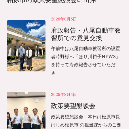
2026年8月5日
府政報告・八尾自動車教
習所での意見交換
午前中は八尾自動車教習所の設置
者時野様へ「ほり川裕子NEWS」
を持って府政報告させていただ
き…
2026年8月4日
政策要望懇談会
政策要望懇談会 本日は松原市長
はじめ松原市 の担当課からのご要