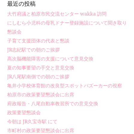
最近の投稿
大竹府議と柏原市民交流センター wakka 訪問
にしむら小児科の母乳ドナー登録施設について聞き取り
懇談会
子育て支援団体の代表と懇談
JR志紀駅での朝のご挨拶
高次脳機能障害の支援について意見交換
夏の知事要望の手交と意見交換
JR八尾駅南側での朝のご挨拶
亀井小学校体育館の改良型スポットバズーカーの視察
柏原市の政策要望懇談会に出席
府政報告・八尾自動車教習所での意見交換
政策要望懇談会
今朝は JR久宝寺駅 にて
市町村の政策要望懇談会に出席