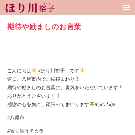
期待や励ましのお言葉
こんにちは
#ほり川裕子 です
連日、八尾市内でご挨拶まわり
期待や励ましのお言葉に、勇気をいただいています
ありがとうございます
感謝の心を胸に、頑張ってまいります
٩(๑❛ᴗ❛๑)۶
#八尾市
#寄り添うチカラ